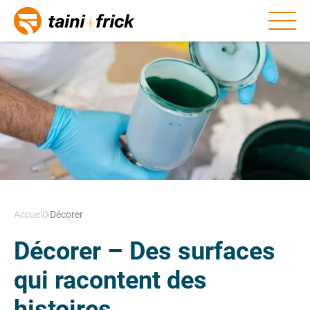
Aller au contenu
Accueil
Décorer
Décorer – Des surfaces
qui racontent des
histoires