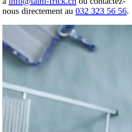
à
info@taini-frick.ch
ou contactez-
nous directement au
032 323 56 56
.