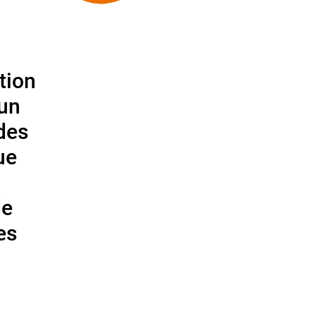
tion
 un
 des
ue
de
es