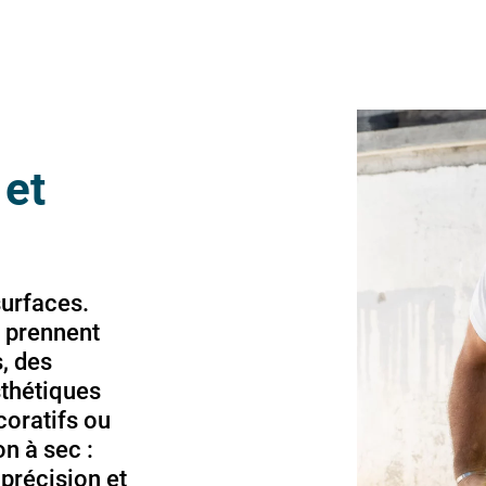
 et
surfaces.
s prennent
, des
sthétiques
coratifs ou
n à sec :
 précision et