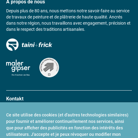
À propos de nous
Depuis plus de 80 ans, nous mettons notre savoir-faire au service
de travaux de peinture et de plâtrerie de haute qualité. Ancrés
dans notre région, nous travaillons avec engagement, précision et
dans le respect des traditions artisanales.
Kontakt
Taini+Frick AG
Links
Ce site utilise des cookies (et d'autres technologies similaires)
Murtenstrasse 26
pour fournir et améliorer continuellement nos services, ainsi
2502 Biel/Bienne
Peindre
que pour afficher des publicités en fonction des intérêts des
Plâtrer
utilisateurs. J'accepte et je peux révoquer ou modifier mon
T
032 323 56 56
Enduire