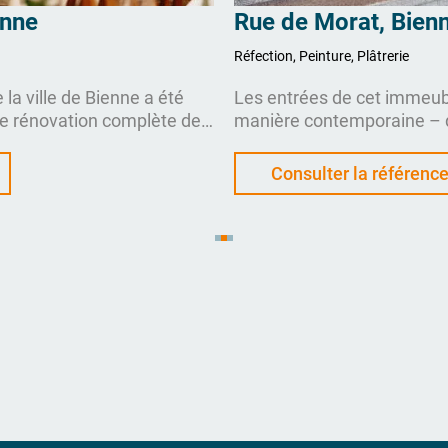
enne
Rue de Morat, Bien
Réfection, Peinture, Plâtrerie
la ville de Bienne a été
Les entrées de cet immeub
e rénovation complète de
manière contemporaine – d
boration avec l’architecte
aux lettres aux travaux de 
mble stylée a été créée,
concepts d’éclairage harmo
Consulter la référenc
isserie raffinés et des
marquant : un revêtement 
s.
ne se contente pas d’appor
qui convainc également sur 
concept global a été élabor
au client pour être mis en 