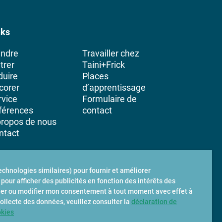
nks
indre
Travailler chez
trer
Taini+Frick
duire
Places
corer
d’apprentissage
rvice
Formulaire de
férences
contact
propos de nous
ntact
technologies similaires) pour fournir et améliorer
pour afficher des publicités en fonction des intérêts des
oquer ou modifier mon consentement à tout moment avec effet à
 collecte des données, veuillez consulter la
déclaration de
okies