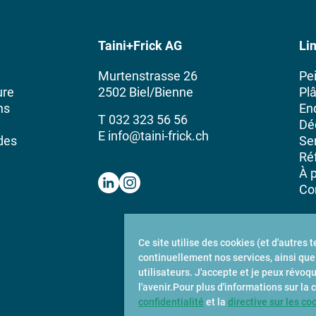
Taini+Frick AG
Li
e
Murtenstrasse 26
Pe
ure
2502 Biel/Bienne
Plâ
ns
En
T
032 323 56 56
Dé
E
info@taini-frick.ch
des
Se
Ré
À 
Co
Ce site utilise des cookies (et d'autres 
continuellement nos services, ainsi que 
utilisateurs. J'accepte et je peux rév
l'avenir.Pour plus d'informations sur la
confidentialité
et la
directive sur les co