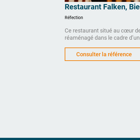
Restaurant Falken, Bi
Réfection
bles ont été créés au
Ce restaurant situé au cœur de 
ux de peinture et de
réaménagé dans le cadre d’un
loriser l’immeuble et de
haute qualité. En étroite colla
 actuelles.
responsable, une image d’ense
Consulter la référence
marquée par des travaux de tap
couleurs finement harmonisée