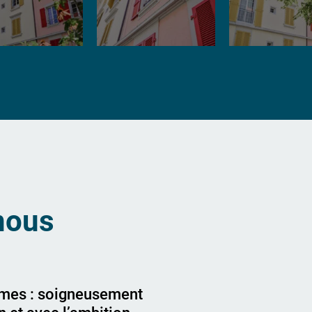
nous
êmes : soigneusement